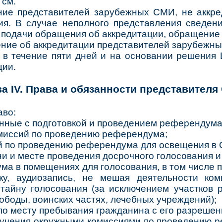
 см.
ие представителей зарубежных СМИ, не аккре
я. В случае неполного представления сведени
 подачи обращения об аккредитации, обращение 
ение об аккредитации представителей зарубежн
 в течение пяти дней и на основании решения
ции.
ва IV. Права и обязанности представителя
аво:
анные с подготовкой и проведением референдума
омиссий по проведению референдума;
й по проведению референдума для освещения в
 и месте проведения досрочного голосования и
ма в помещениях для голосования, в том числе п
ку, аудиозапись, не мешая деятельности ко
тайну голосования (за исключением участков
ободы, воинских частях, лечебных учреждений);
по месту пребывания гражданина с его разрешен
лучения окружными комиссиями по проведению р