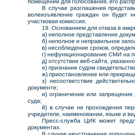
помещении для голосования, его распр
В случае разглашения представ
волеизъявление граждан он будет н
участковая комиссия.
19. Основанием для отказа в акк
а) неполное представление докум
б) неполное и неправильное запо
в) несоблюдение сроков, опреде
г) нефункционирование СМИ на п
д) отсутствие веб-сайта, указанн
е) признание судом свидетельст
ж) приостановление или прекращ
з) несоответствие действитель
документе;
и) ограничение или запрещение
суда;
й) в случае не прохождения пе
учредителе, наименовании, языке и ви
Пресс-служба ЦИК может предл
документах.
В случае неустранения допущенн