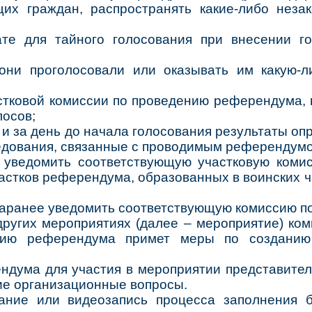
щих граждан, распространять какие-либо нез
ате для тайного голосования при внесении г
 они проголосовали или оказывать им какую-
стковой комиссии по проведению референдума, 
лосов;
и за день до начала голосования результаты оп
едования, связанные с проводимым референдум
 уведомить соответствующую участковую коми
частков референдума, образованных в воинских ч
заранее уведомить соответствующую комиссию п
 других мероприятиях (далее – мероприятие) ко
нию референдума примет меры по созданию
ндума для участия в мероприятии представител
ие организационные вопросы.
ание или видеозапись процесса заполнения 