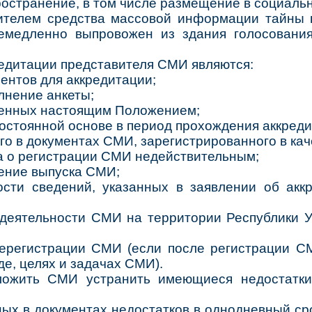
остранение, в том числе размещение в социальн
ителем средства массовой информации тайны г
емедленно выпровожен из здания голосовани
редитации представителя СМИ являются:
ентов для аккредитации;
лнение анкеты;
ленных настоящим Положением;
остоянной основе в период прохождения аккреди
ого в документах СМИ, зарегистрированного в кач
ва о регистрации СМИ недействительным;
ение выпуска СМИ;
ности сведений, указанных в заявлении об ак
 деятельности СМИ на территории Республики У
ререгистрации СМИ (если после регистрации С
де, целях и задачах СМИ).
ожить СМИ устранить имеющиеся недостатки
ых в документах недостатков в однодневный ср