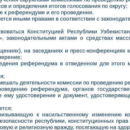
ов и определения итогов голосования по округу;
ке к референдуме и его проведении.
ется иными правами в соответствии с законодат
твоваться Конституцией Республики Узбекиста
», законодательными актами о средствах мас
ещениях), на заседаниях и пресс-конференциях
верение;
ведения референдума в отведенном для этого м
я;
ешать деятельности комиссии по проведению ре
оведению референдума, органов государстве
 ему удостоверение и документ, удостоверяющи
ется:
ризывающую к насильственному изменению кон
безопасности республики, конституционных пра
совую и религиозную вражду, посягающую на здор