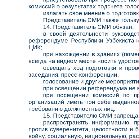
комиссий о результатах подсчета голос
излагать свое мнение о подготов
Представитель СМИ также пользу
14. Представитель СМИ обязан:
в своей деятельности руководс
референдуме Республики Узбекистан
ЦИК;
при нахождении в зданиях (пом
всегда на видном месте носить удосто
освещать ход подготовки и про
заседания, пресс-конференции,
голосование и другие мероприяти
при освещении референдума не м
при посещении комиссий по пр
организаций иметь при себе выданное
требованию должностных лиц.
15. Представителю СМИ запреща
распространять информацию, п
против суверенитета, целостности и 
войну, социальную, национальную, ра