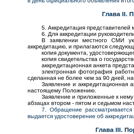
в день официального объявления итог
Глава II.
5.
Аккредитация представителей 
6.
Для аккредитации руководител
В заявлении местного СМИ ука
аккредитацию, и прилагаются следующ
копия документа, удостоверяющег
копия свидетельства о государст
аккредитационная анкета предста
электронная фотография работн
сделанная не более чем за 90 дней, н
Заявление и аккредитационная а
настоящему Положению.
Заявление и приложенные к нему 
абзацах втором - пятом и седьмом нас
7.
Обращение рассматривается 
выдается удостоверение об аккредита
Глава III. 