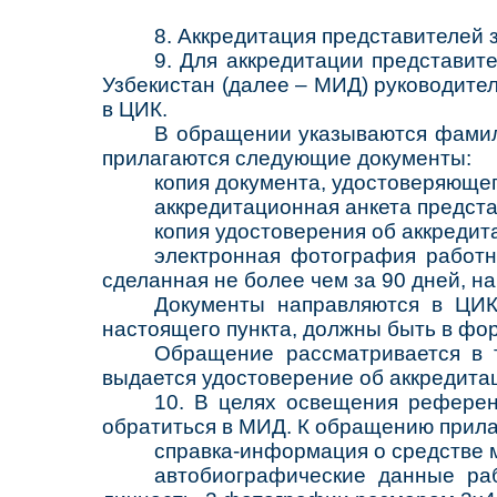
8. Аккредитация представителей
9. Для аккредитации представи
Узбекистан (далее – МИД) руководите
в ЦИК.
В обращении указываются фамили
прилагаются следующие документы:
копия документа, удостоверяющег
аккредитационная анкета предста
копия удостоверения об аккреди
электронная фотография работн
сделанная не более чем за 90 дней, н
Документы направляются в ЦИК
настоящего пункта, должны быть в фор
Обращение рассматривается в 
выдается удостоверение об аккредита
10. В целях освещения рефере
обратиться в МИД. К обращению прила
справка-информация о средстве
автобиографические данные раб