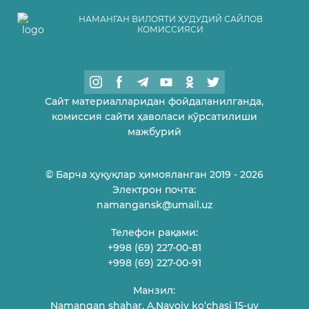
НАМАНГАН ВИЛОЯТИ ҲУДУДИЙ САЙЛОВ
КОМИССИЯСИ
Сайт материалларидан фойдаланилганда,
комиссия сайти ҳаволаси кўрсатилиши
мажбурий
© Барча ҳуқуқлар ҳимояланган 2019 - 2026
Электрон почта:
namangansk@umail.uz
Телефон рақами:
+998 (69) 227-00-81
+998 (69) 227-00-91
Манзил:
Namangan shahar, A.Navoiy ko‘chasi 15-uy