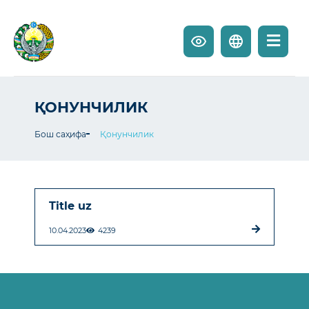
ҚОНУНЧИЛИК
Бош саҳифа
Қонунчилик
Title uz
10.04.2023
4239