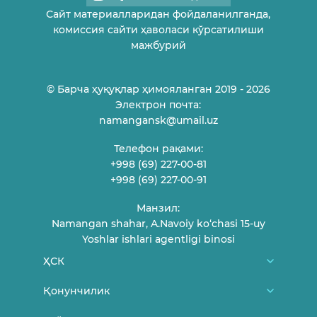
Сайт материалларидан фойдаланилганда,
комиссия сайти ҳаволаси кўрсатилиши
мажбурий
© Барча ҳуқуқлар ҳимояланган 2019 - 2026
Электрон почта:
namangansk@umail.uz
Телефон рақами:
+998 (69) 227-00-81
+998 (69) 227-00-91
Манзил:
Namangan shahar, A.Navoiy ko‘chasi 15-uy
Yoshlar ishlari agentligi binosi
ҲСК
Биз ҳақимизда
Қонунчилик
ҲСК аъзолари