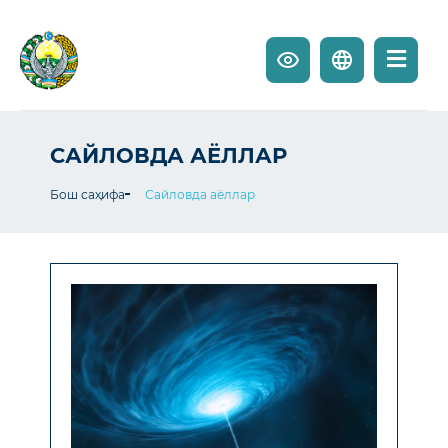
САЙЛОВДА АЁЛЛАР
Бош саҳифа
Сайловда аёллар